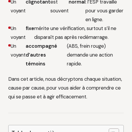
Un
clignotant
est
normal
: l’ESP travaille
voyant
souvent
pour vous garder
en ligne.
Un
fixe
mérite une vérification, surtout s’il ne
voyant
disparaît pas après redémarrage.
Un
accompagné
(ABS, frein rouge)
voyant
d’autres
demande une action
témoins
rapide.
Dans cet article, nous décryptons chaque situation,
cause par cause, pour vous aider à comprendre ce
qui se passe et à agir efficacement.