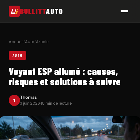
BULLITT
AUTO
Auto
Accueil
/
Auto
/
Article
Moto
AUTO
Actu
Voyant ESP allumé : causes,
risques et solutions à suivre
Contact
Thomas
DERNIÈRES ACTUS
T
3 juin 2026
·
10 min de lecture