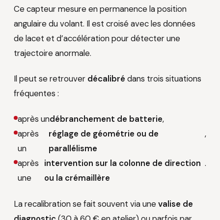
Ce capteur mesure en permanence la position
angulaire du volant. Il est croisé avec les données
de lacet et d’accélération pour détecter une
trajectoire anormale.
Il peut se retrouver
décalibré
dans trois situations
fréquentes :
après un
débranchement de batterie
,
après
réglage de géométrie ou de
,
un
parallélisme
après
intervention sur la colonne de direction
.
une
ou la crémaillère
La recalibration se fait souvent via une
valise de
diagnostic
(30 à 60 € en atelier) ou parfois par