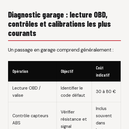
Diagnostic garage : lecture OBD,
contrôles et calibrations les plus
courants
Un passage en garage comprend généralement :
Coût
Opération
Objectif
indicatif
Lecture OBD /
Identifier le
30 à 80 €
valise
code défaut
Inclus
Vérifier
Contrôle capteurs
souvent
résistance et
ABS
dans
signal