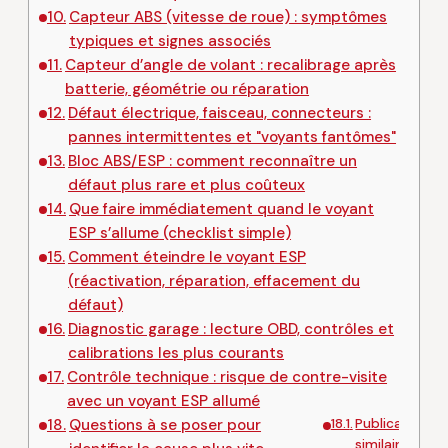
Capteur ABS (vitesse de roue) : symptômes
typiques et signes associés
Capteur d’angle de volant : recalibrage après
batterie, géométrie ou réparation
Défaut électrique, faisceau, connecteurs :
pannes intermittentes et "voyants fantômes"
Bloc ABS/ESP : comment reconnaître un
défaut plus rare et plus coûteux
Que faire immédiatement quand le voyant
ESP s’allume (checklist simple)
Comment éteindre le voyant ESP
(réactivation, réparation, effacement du
défaut)
Diagnostic garage : lecture OBD, contrôles et
calibrations les plus courants
Contrôle technique : risque de contre-visite
avec un voyant ESP allumé
Publications
Questions à se poser pour
similaires :