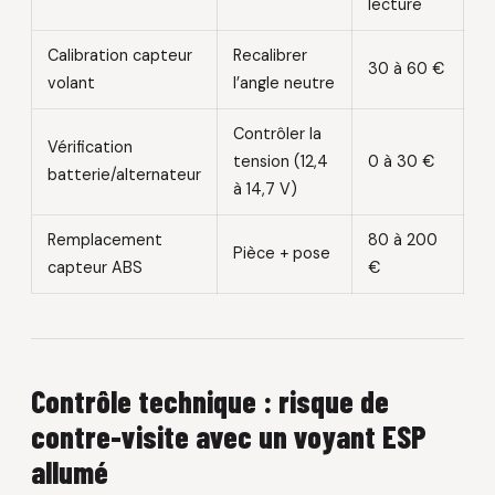
lecture
Calibration capteur
Recalibrer
30 à 60 €
volant
l’angle neutre
Contrôler la
Vérification
tension (12,4
0 à 30 €
batterie/alternateur
à 14,7 V)
Remplacement
80 à 200
Pièce + pose
capteur ABS
€
Contrôle technique : risque de
contre-visite avec un voyant ESP
allumé