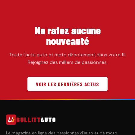
Ne ratez aucune
nouveauté
Toute l'actu auto et moto directement dans votre fil.
Rejoignez des milliers de passionnés.
VOIR LES DERNIÈRES ACTUS
BULLITT
AUTO
Aller
au
Le magazine en ligne des passionnés d'auto et de moto.